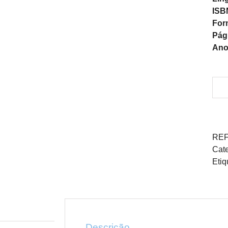
ISB
For
Pág
Ano
REF
Cate
Etiq
Descrição