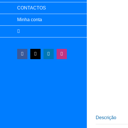
CONTACTOS
Minha conta
Facebook
X
LinkedIn
Instagram
Descrição