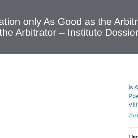
tration only As Good as the Arbi
the Arbitrator – Institute Dossier
Is 
Pow
VIII
75.
Lín