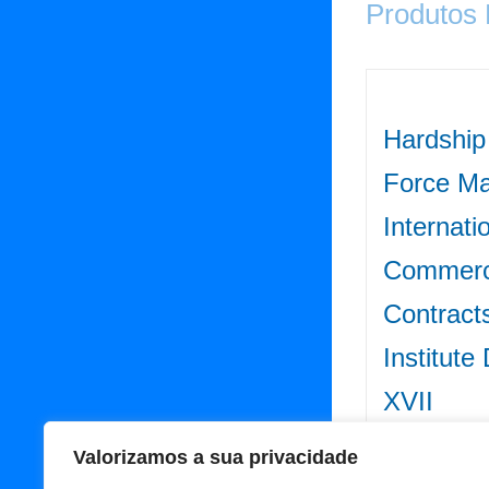
Produtos
Hardship
Force Ma
Internati
Commerc
Contract
Institute
XVII
75.00
€
Iva
Valorizamos a sua privacidade