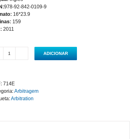
N:
978-92-842-0109-9
mato:
16*23.9
inas:
159
:
2011
ADICIONAR
Quantidade
de
Is
Arbitration
:
714E
only
goria:
Arbitragem
As
ueta:
Arbitration
Good
as
the
Arbitrator?
Status,
Powers