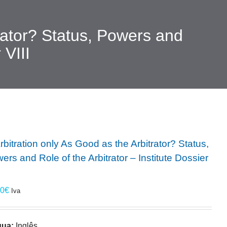
trator? Status, Powers and
 VIII
Arbitration only As Good as the Arbitrator? Status,
ers and Role of the Arbitrator – Institute Dossier
00
€
Iva
gua:
Inglês