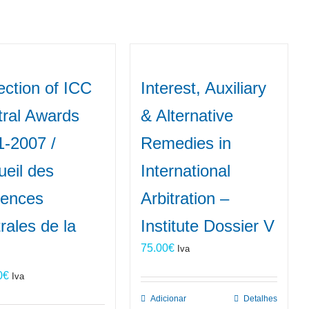
ection of ICC
Interest, Auxiliary
tral Awards
& Alternative
1-2007 /
Remedies in
eil des
International
tences
Arbitration –
trales de la
Institute Dossier V
75.00
€
Iva
0
€
Iva
Adicionar
Detalhes