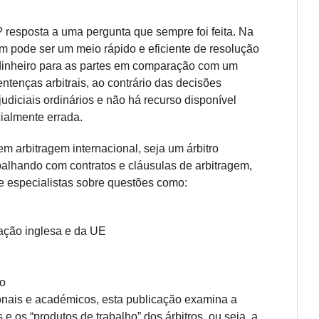
and
? resposta a uma pergunta que sempre foi feita. Na
Role
m pode ser um meio rápido e eficiente de resolução
of
 dinheiro para as partes em comparação com um
the
entenças arbitrais, ao contrário das decisões
Arbitrator
 judiciais ordinários e não há recurso disponível
-
ialmente errada.
Institute
Dossier
m arbitragem internacional, seja um árbitro
VIII
balhando com contratos e cláusulas de arbitragem,
e especialistas sobre questões como:
lação inglesa e da UE
ro
onais e académicos, esta publicação examina a
 e os “produtos de trabalho” dos árbitros, ou seja, a