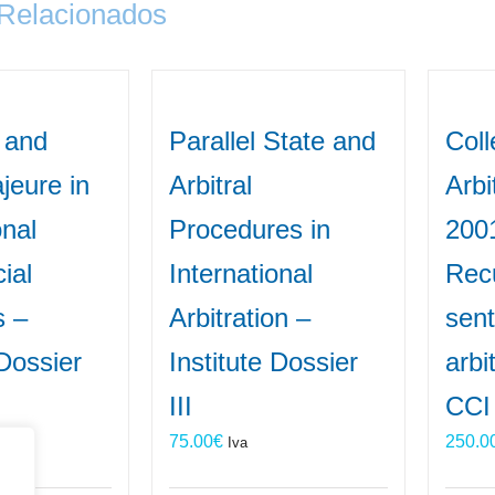
 Relacionados
 and
Parallel State and
Coll
jeure in
Arbitral
Arbi
onal
Procedures in
200
ial
International
Recu
s –
Arbitration –
sen
 Dossier
Institute Dossier
arbi
III
CCI
75.00
€
250.0
Iva