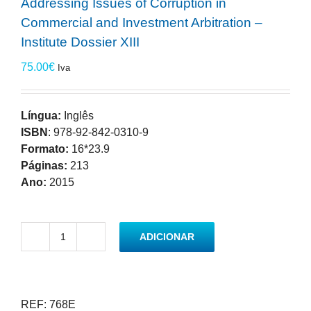
Addressing Issues of Corruption in
Commercial and Investment Arbitration –
Institute Dossier XIII
75.00
€
Iva
Língua:
Inglês
ISBN
: 978-92-842-0310-9
Formato:
16*23.9
Páginas:
213
Ano:
2015
ADICIONAR
Quantidade
de
Addressing
Issues
REF:
768E
of