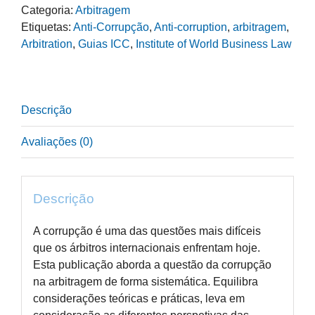
Categoria:
Arbitragem
Corruption
Etiquetas:
Anti-Corrupção
,
Anti-corruption
,
arbitragem
,
in
Arbitration
,
Guias ICC
,
Institute of World Business Law
Commercial
and
Investment
Arbitration
Descrição
-
Institute
Avaliações (0)
Dossier
XIII
Descrição
A corrupção é uma das questões mais difíceis
que os árbitros internacionais enfrentam hoje.
Esta publicação aborda a questão da corrupção
na arbitragem de forma sistemática. Equilibra
considerações teóricas e práticas, leva em