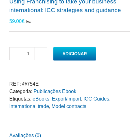
Using Franchising to take your business
international: ICC strategies and guidance
59.00
€
Iva
ADICIONAR
Quantidade
de
Using
Franchising
REF:
@754E
to
Categoria:
Publicações Ebook
take
Etiquetas:
eBooks
,
Export/Import
,
ICC Guides
,
your
International trade
,
Model contracts
business
international:
ICC
strategies
Avaliações (0)
and