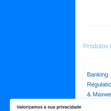
Produtos
Banking
Regulati
& Maxwel
220.00
€
Iva
Valorizamos a sua privacidade