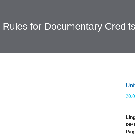
 Rules for Documentary Credit
Uni
20.
Lín
ISB
Pág