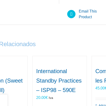
Email This
Product
 Relacionados
International
Com
on (Sweet
Standby Practices
les
45.00
l)
– ISP98 – 590E
20.00
€
Iva
Adici