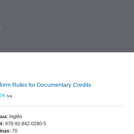
s
form Rules for Documentary Credits
00
€
Iva
gua:
Inglês
N:
978-92-842-0280-5
inas:
70