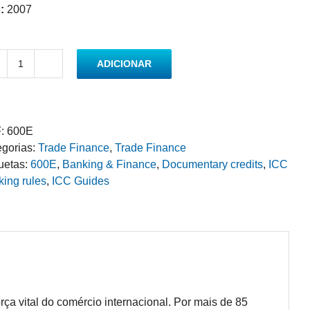
:
2007
ADICIONAR
Quantidade
de
Uniform
Rules
:
600E
for
egorias:
Trade Finance
,
Trade Finance
Documentary
uetas:
600E
,
Banking & Finance
,
Documentary credits
,
ICC
Credits
ing rules
,
ICC Guides
orça vital do comércio internacional. Por mais de 85