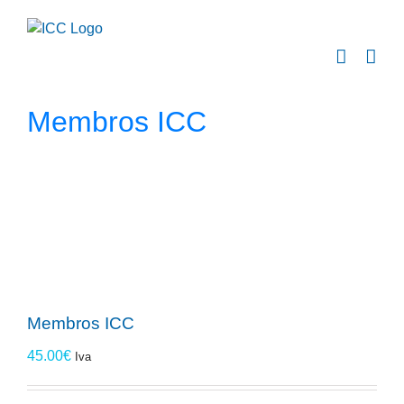
Skip
to
content
Membros ICC
Membros ICC
45.00
€
Iva