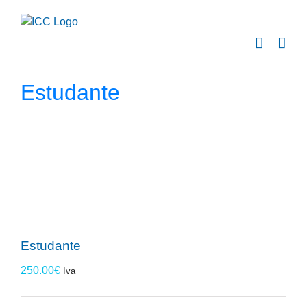
Skip
to
content
Estudante
Estudante
250.00
€
Iva