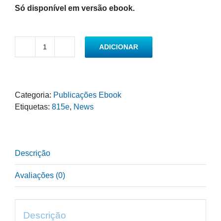
Só disponível em versão ebook.
ADICIONAR
Quantidade
de
ICC
Model
Categoria:
Publicações Ebook
Contracts
Etiquetas:
815e
,
News
for
Start-
ups
Descrição
Avaliações (0)
Descrição