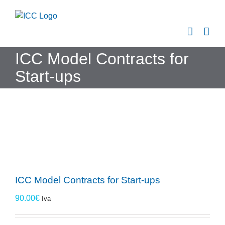
Skip
to
content
ICC Model Contracts for
Start-ups
ICC Model Contracts for Start-ups
90.00
€
Iva