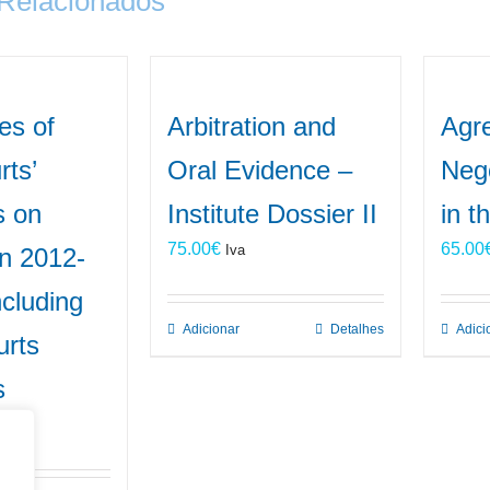
 Relacionados
es of
Arbitration and
Agr
ts’
Oral Evidence –
Nego
s on
Institute Dossier II
in t
75.00
€
65.00
Iva
on 2012-
ncluding
Adicionar
Detalhes
Adici
rts
s