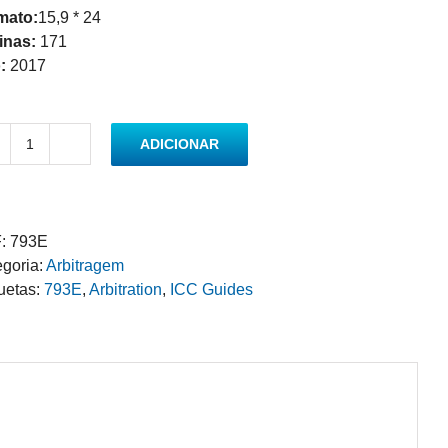
mato:
15,9 * 24
inas:
171
:
2017
ADICIONAR
Quantidade
de
Expedited
Rules
:
793E
in
goria:
Arbitragem
International
uetas:
793E
,
Arbitration
,
ICC Guides
Arbitration
-
Institute
Dossier
XVI