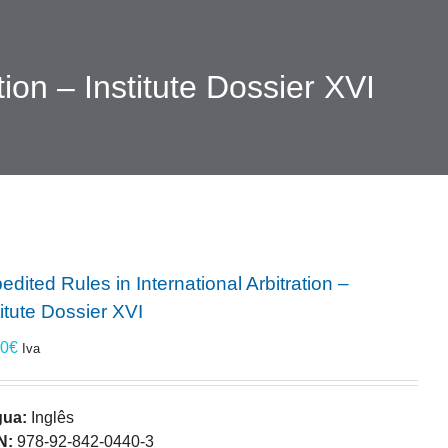
tion – Institute Dossier XVI
edited Rules in International Arbitration –
titute Dossier XVI
00
€
Iva
gua:
Inglês
N:
978-92-842-0440-3