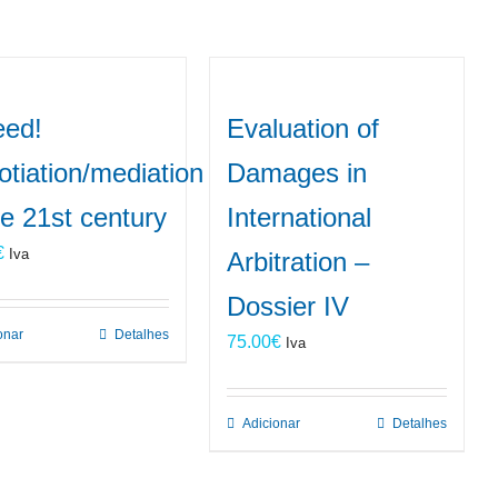
eed!
Evaluation of
tiation/mediation
Damages in
he 21st century
International
€
Iva
Arbitration –
Dossier IV
onar
Detalhes
75.00
€
Iva
Adicionar
Detalhes