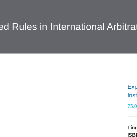
d Rules in International Arbitra
Exp
Ins
75.
Lín
ISB