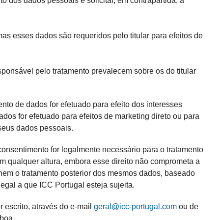
o dos dados pessoais e solicitar, em contrapartida, a
as esses dados são requeridos pelo titular para efeitos de
esponsável pelo tratamento prevalecem sobre os do titular
to de dados for efetuado para efeito dos interesses
dos for efetuado para efeitos de marketing direto ou para
 seus dados pessoais.
 consentimento for legalmente necessário para o tratamento
 em qualquer altura, embora esse direito não comprometa a
 nem o tratamento posterior dos mesmos dados, baseado
egal a que ICC Portugal esteja sujeita.
 escrito, através do e-mail
geral@icc-portugal.com
ou de
sboa
.