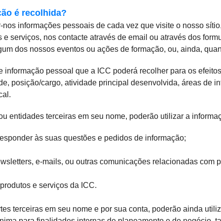
ão é recolhida?
-nos informações pessoais de cada vez que visite o nosso sítio,
 e serviços, nos contacte através de email ou através dos formu
lgum dos nossos eventos ou ações de formação, ou, ainda, qu
e informação pessoal que a ICC poderá recolher para os efeitos
e, posição/cargo, atividade principal desenvolvida, áreas de in
cal.
ou entidades terceiras em seu nome, poderão utilizar a informaç
esponder às suas questões e pedidos de informação;
wsletters, e-mails, ou outras comunicações relacionadas com p
produtos e serviços da ICC.
tes terceiras em seu nome e por sua conta, poderão ainda utili
ima para finalidades internas de planeamento e de negócio, tai