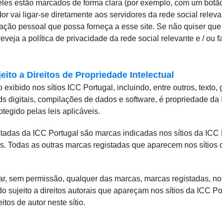
 eles estão marcados de forma clara (por exemplo, com um botã
or vai ligar-se diretamente aos servidores da rede social relevan
ação pessoal que possa forneça a esse site. Se não quiser que
veja a política de privacidade da rede social relevante e / ou fa
ito a Direitos de Propriedade Intelectual
exibido nos sítios ICC Portugal, incluindo, entre outros, texto, 
s digitais, compilações de dados e software, é propriedade da
tegido pelas leis aplicáveis.
tadas da ICC Portugal são marcas indicadas nos sítios da ICC 
s. Todas as outras marcas registadas que aparecem nos sítios 
izar, sem permissão, qualquer das marcas, marcas registadas, n
do sujeito a direitos autorais que apareçam nos sítios da ICC 
itos de autor neste sítio.