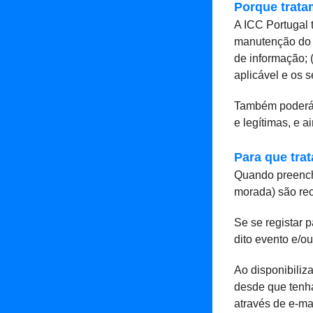
Porque trata
A ICC Portugal 
manutenção do no
de informação; 
aplicável e os s
Também poderá t
e legítimas, e 
Para que tra
Quando preenche
morada) são rec
Se se registar 
dito evento e/ou
Ao disponibiliz
desde que tenha
através de e-ma