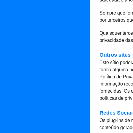
Sempre que for
por terceiros q
Quaisquer terce
privacidade da
Outros sites
Este sítio poder
forma alguma nem
Política de Pri
informação reco
fornecidas. Os 
políticas de pri
Redes Sociai
Os plug-ins de 
conteúdo gerado