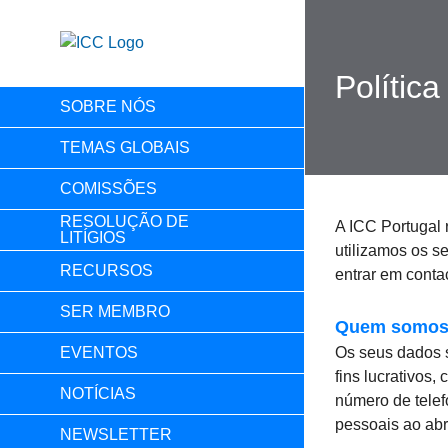
Skip
to
content
Polític
SOBRE NÓS
TEMAS GLOBAIS
COMISSÕES
RESOLUÇÃO DE
A ICC Portugal 
LITÍGIOS
utilizamos os 
RECURSOS
entrar em conta
SER MEMBRO
Quem
somo
EVENTOS
Os seus dados 
fins lucrativos
NOTÍCIAS
número de telef
pessoais ao ab
NEWSLETTER