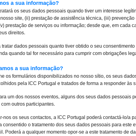
mos a sua informação?
tratará os seus dados pessoais quando tiver um interesse legít
sso site, (ii) prestação de assistência técnica, (iii) prevençã
(v) prestação de serviços ou informação; desde que, em cada ca
eus direitos.
ratar dados pessoais quanto tiver obtido o seu consentimento pa
ainda quando tal for necessário para cumprir com obrigações leg
tamos a sua informação?
 os formulários disponibilizados no nosso sítio, os seus dado
olhidos pela ICC Portugal e tratados de forma a responder às 
para um dos nossos eventos, alguns dos seus dados pessoais p
 com outros participantes.
ar-nos os seus contactos, a ICC Portugal poderá contactá-lo/a p
 consentido o tratamento dos seus dados pessoais para este e
il. Poderá a qualquer momento opor-se a este tratamento de da