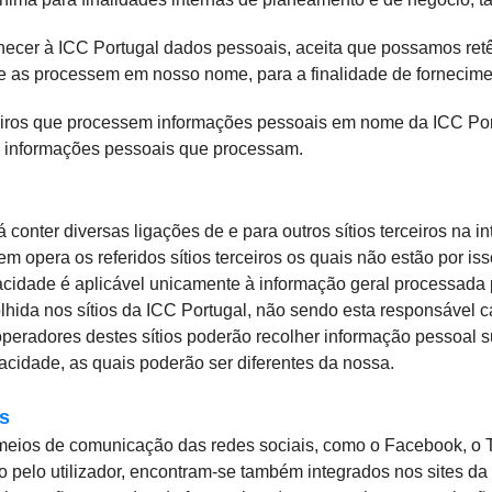
necer à ICC Portugal dados pessoais, aceita que possamos ret
ue as processem em nosso nome, para a finalidade de fornecimen
iros que process
em informações pessoais em nome da ICC Port
s informações pessoais que processam.
á conter diversas ligações de e para outros sítios terceiros na in
 opera os referidos sítios terceiros os quais não estão por iss
vacidade é aplicável unicamente à informação geral processada
lhida nos sítios da ICC Portugal, não sendo esta responsável ca
operadores destes sítios poderão recolher informação pessoal 
vacidade, as quais poderão ser diferentes da nossa.
s
meios de comunicação das redes sociais, como o Facebook, o Tw
 pelo utilizador, encontram-se também integrados nos sites da