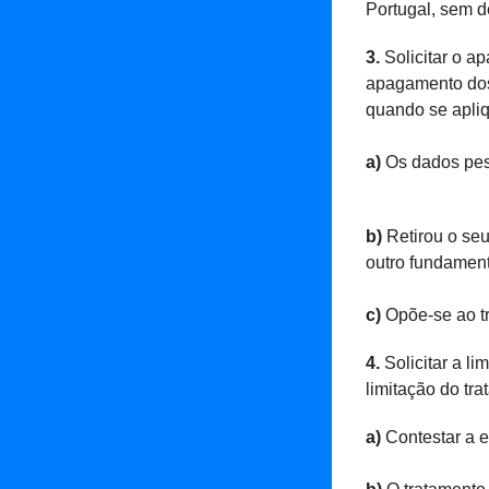
Portugal, sem d
3.
Solicitar o a
apagamento dos 
quando se apli
a)
Os dados pess
b)
Retirou o se
outro fundament
c)
Opõe-se ao tr
4.
Solicitar a l
limitação do tr
a)
Contestar a e