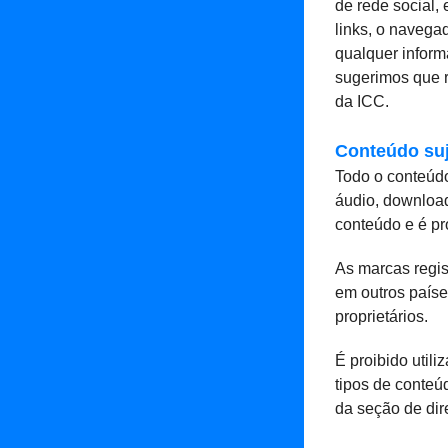
de rede social,
links, o navegad
qualquer inform
sugerimos que re
da ICC.
Conteúdo suje
Todo o conteúdo 
áudio, download
conteúdo e é pro
As marcas regis
em outros paíse
proprietários.
É proibido util
tipos de conteú
da seção de dire