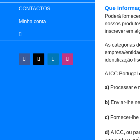
Que informaç
CONTACTOS
Poderá fornecer
Minha conta
nossos produtos
inscrever em a
As categorias d
empresa/entidad
identificação fis
Facebook
X
LinkedIn
Instagram
A ICC Portugal 
a)
Processar e r
b)
Enviar-lhe ne
c)
Fornecer-lhe 
d)
A ICC, ou par
agregada e anón