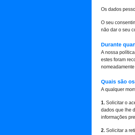
Os dados pesso
O seu consentim
não dar o seu co
Durante qua
A nossa polític
estes foram rec
nomeadamente q
Quais são os
A qualquer mom
1.
Solicitar o a
dados que lhe d
informações prev
2.
Solicitar a r