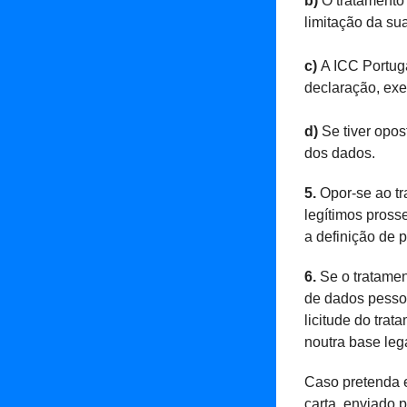
b)
O tratamento 
limitação da sua
c)
A ICC Portuga
declaração, exe
d)
Se tiver opos
dos dados.
5.
Opor-se ao tr
legítimos pross
a definição de 
6.
Se o tratamen
de dados pessoa
licitude do tr
noutra base leg
Caso pretenda e
carta, enviado 