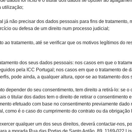
de dados for lícito e o titular dos dados se opuser ao apagament
 utilização;
l já não precisar dos dados pessoais para fins de tratamento, m
rcício ou defesa de um direito num processo judicial;
to ao tratamento, até se verificar que os motivos legítimos do r
atamento dos seus dados pessoais: nos casos em que o tratamen
eguidos pela ICC Portugal; nos casos em que o tratamento de da
perfis, pode ainda, a qualquer altura, opor-se ao tratamento dos
to depender do seu consentimento, tem direito a retirá-lo: se o
is o titular dos dados tem o direito de retirar o consentimento
atamento efetuado com base no consentimento previamente dado
al, como é o caso do cumprimento do contrato ou da obrigação l
xercer qualquer um dos seus direitos, deverá contactar-nos, por
para a morada
Rua das Portas de Santo Antão, 89, 1169-022 Li