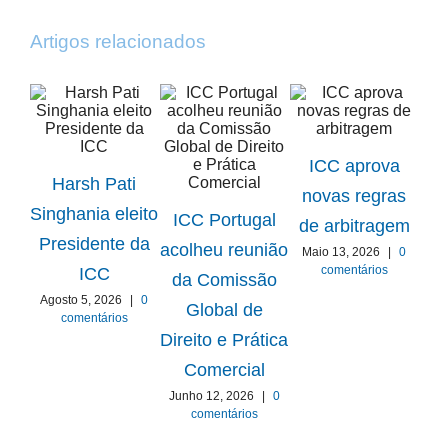
Artigos relacionados
ICC aprova
Harsh Pati
novas regras
ICC
Singhania eleito
ICC Portugal
de arbitragem
Presidente da
acolheu reunião
Maio 13, 2026
|
0
Gru
comentários
ICC
da Comissão
Agosto 5, 2026
|
0
Global de
comentários
E
Direito e Prática
Comercial
Ab
Junho 12, 2026
|
0
comentários