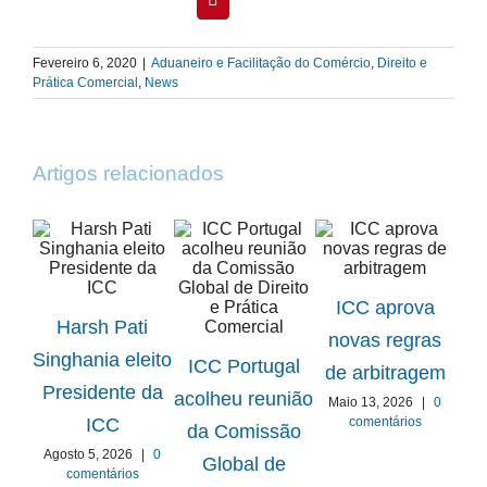
Fevereiro 6, 2020
|
Aduaneiro e Facilitação do Comércio
,
Direito e
Prática Comercial
,
News
Artigos relacionados
ICC aprova
Harsh Pati
novas regras
ICC
Singhania eleito
ICC Portugal
de arbitragem
Presidente da
acolheu reunião
Maio 13, 2026
|
0
Gru
comentários
ICC
da Comissão
Agosto 5, 2026
|
0
Global de
comentários
E