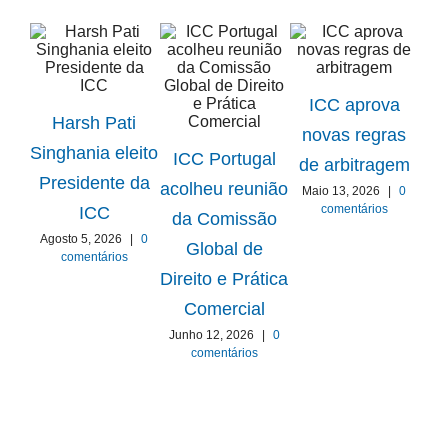
ICC aprova
Harsh Pati
novas regras
ICC
Singhania eleito
ICC Portugal
de arbitragem
Presidente da
acolheu reunião
Maio 13, 2026
|
0
Gru
comentários
ICC
da Comissão
Agosto 5, 2026
|
0
Global de
comentários
E
Direito e Prática
Comercial
Ab
Junho 12, 2026
|
0
comentários