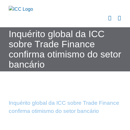
Skip
to
content
Inquérito global da ICC
sobre Trade Finance
confirma otimismo do setor
bancário
Inquérito global da ICC sobre Trade Finance
confirma otimismo do setor bancário
View