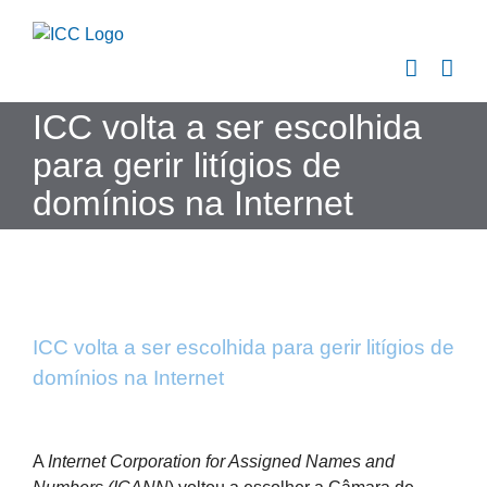
Skip
to
content
ICC volta a ser escolhida
para gerir litígios de
domínios na Internet
ICC volta a ser escolhida para gerir litígios de
domínios na Internet
View
Larger
A
Internet Corporation for Assigned Names and
Image