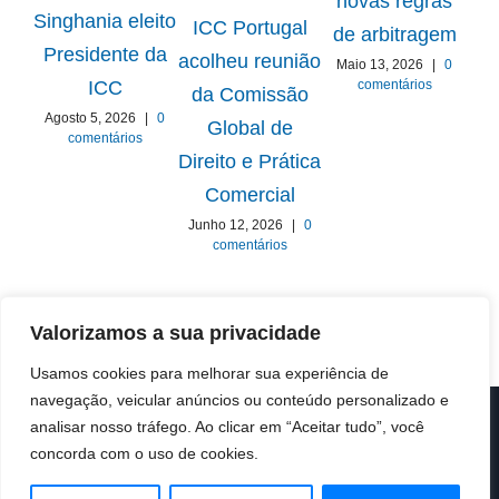
novas regras
ICC
Singhania eleito
ICC Portugal
de arbitragem
Presidente da
acolheu reunião
Maio 13, 2026
|
0
Gru
comentários
ICC
da Comissão
Agosto 5, 2026
|
0
Global de
comentários
E
Direito e Prática
Comercial
Ab
Junho 12, 2026
|
0
comentários
Valorizamos a sua privacidade
Usamos cookies para melhorar sua experiência de
navegação, veicular anúncios ou conteúdo personalizado e
© Copyright 2019 -
2026 | ICC Portugal | Todos os direitos
analisar nosso tráfego. Ao clicar em “Aceitar tudo”, você
reservados
concorda com o uso de cookies.
Design & Developed by
Colour Invasion