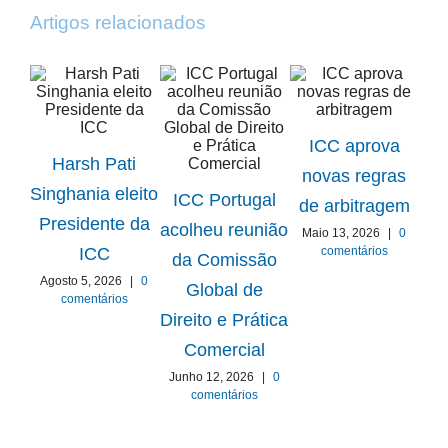
Artigos relacionados
ICC aprova
Harsh Pati
novas regras
ICC
Singhania eleito
ICC Portugal
de arbitragem
Presidente da
acolheu reunião
Maio 13, 2026
|
0
Gru
comentários
ICC
da Comissão
Agosto 5, 2026
|
0
Global de
comentários
E
Direito e Prática
Comercial
Ab
Junho 12, 2026
|
0
comentários