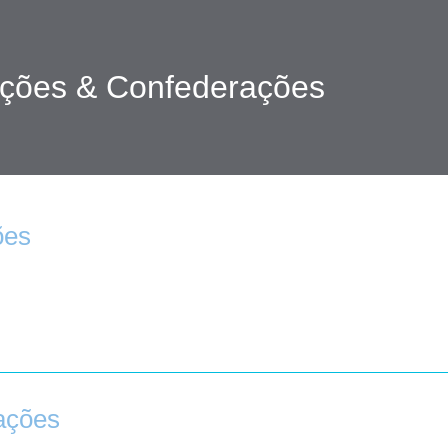
ações & Confederações
ões
ações