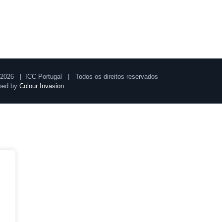
2026 | ICC Portugal | Todos os direitos reservados
ped by
Colour Invasion