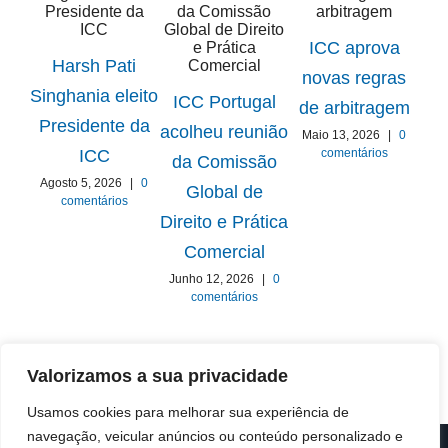
ICC aprova
Harsh Pati
novas regras
ICC
Singhania eleito
ICC Portugal
de arbitragem
Presidente da
acolheu reunião
Maio 13, 2026
|
0
Gru
comentários
ICC
da Comissão
Agosto 5, 2026
|
0
Global de
comentários
E
Direito e Prática
Comercial
Ab
Junho 12, 2026
|
0
comentários
Valorizamos a sua privacidade
Usamos cookies para melhorar sua experiência de
navegação, veicular anúncios ou conteúdo personalizado e