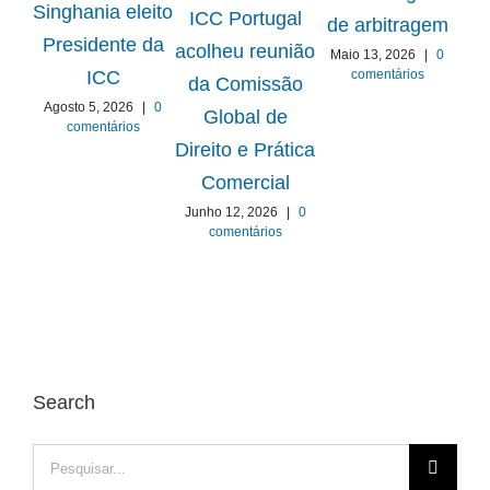
Singhania eleito
ICC Portugal
de arbitragem
Presidente da
acolheu reunião
Maio 13, 2026
|
0
Gru
comentários
ICC
da Comissão
Agosto 5, 2026
|
0
Global de
comentários
E
Direito e Prática
Comercial
Ab
Junho 12, 2026
|
0
comentários
Search
Pesquisar