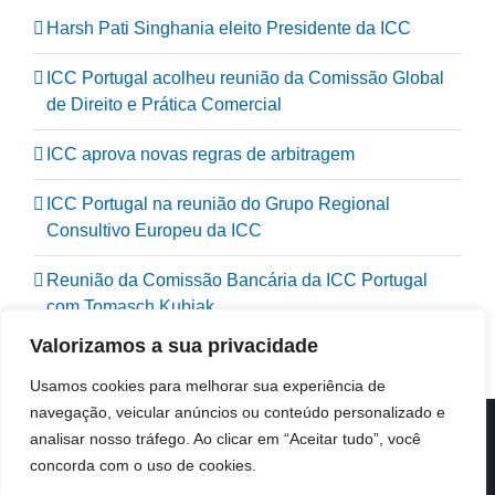
Harsh Pati Singhania eleito Presidente da ICC
ICC Portugal acolheu reunião da Comissão Global
de Direito e Prática Comercial
ICC aprova novas regras de arbitragem
ICC Portugal na reunião do Grupo Regional
Consultivo Europeu da ICC
Reunião da Comissão Bancária da ICC Portugal
com Tomasch Kubiak
Valorizamos a sua privacidade
Usamos cookies para melhorar sua experiência de
navegação, veicular anúncios ou conteúdo personalizado e
analisar nosso tráfego. Ao clicar em “Aceitar tudo”, você
© Copyright 2019 -
2026 | ICC Portugal | Todos os direitos
reservados
concorda com o uso de cookies.
Design & Developed by
Colour Invasion