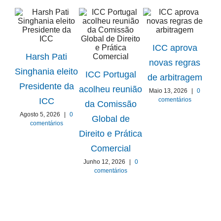
ICC aprova
Harsh Pati
novas regras
ICC
Singhania eleito
ICC Portugal
de arbitragem
Presidente da
acolheu reunião
Maio 13, 2026
|
0
Gru
comentários
ICC
da Comissão
Agosto 5, 2026
|
0
Global de
comentários
E
Direito e Prática
Comercial
Ab
Junho 12, 2026
|
0
comentários