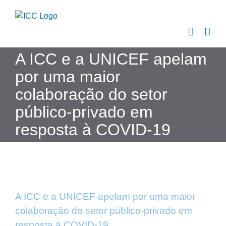
Skip
to
content
A ICC e a UNICEF apelam
por uma maior
colaboração do setor
público-privado em
resposta à COVID-19
A ICC e a UNICEF apelam por uma maior
colaboração do setor público-privado em
resposta à COVID-19