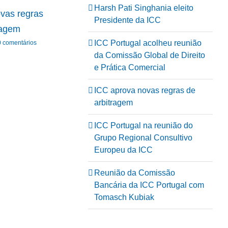
Harsh Pati Singhania eleito
vas regras
Presidente da ICC
ICC Portugal na reunião
Reunião da C
ragem
do Grupo Regional
Bancária da ICC
ICC Portugal acolheu reunião
0 comentários
Consultivo Europeu da
com Tomasch
da Comissão Global de Direito
e Prática Comercial
Março 31, 2026
|
0 
ICC
Abril 30, 2026
|
0 comentários
ICC aprova novas regras de
arbitragem
ICC Portugal na reunião do
Grupo Regional Consultivo
Europeu da ICC
Reunião da Comissão
Bancária da ICC Portugal com
Tomasch Kubiak