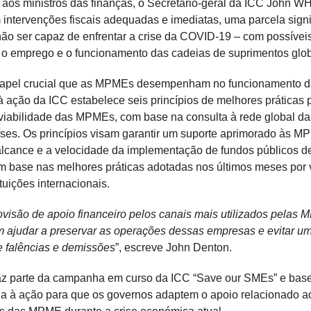
 aos ministros das finanças, o Secretário-geral da ICC John 
m intervenções fiscais adequadas e imediatas, uma parcela signi
o ser capaz de enfrentar a crise da COVID-19 – com possívei
 o emprego e o funcionamento das cadeias de suprimentos glob
apel crucial que as MPMEs desempenham no funcionamento 
 à ação da ICC estabelece seis princípios de melhores práticas 
 viabilidade das MPMEs, com base na consulta à rede global d
ses. Os princípios visam garantir um suporte aprimorado às M
lcance e a velocidade da implementação de fundos públicos d
 base nas melhores práticas adotadas nos últimos meses por 
tuições internacionais.
ovisão de apoio financeiro pelos canais mais utilizados pelas 
 ajudar a preservar as operações dessas empresas e evitar um
e falências e demissões
”, escreve John Denton.
 faz parte da campanha em curso da ICC “Save our SMEs” e bas
a à ação para que os governos adaptem o apoio relacionado 