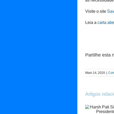
às necessidade
Visite o site
Sav
Leia a
carta abe
Partilhe esta n
Maio 14, 2020
|
Com
Artigos rela