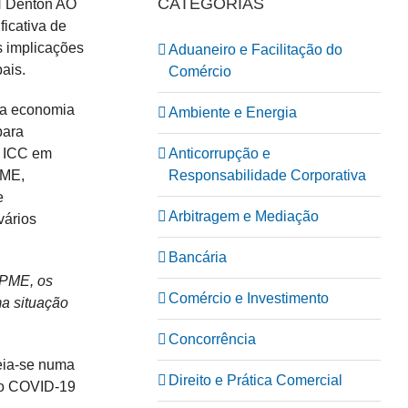
CATEGORIAS
WH Denton AO
ficativa de
s implicações
Aduaneiro e Facilitação do
ais.
Comércio
da economia
Ambiente e Energia
para
Anticorrupção e
a ICC em
Responsabilidade Corporativa
PME,
e
Arbitragem e Mediação
vários
Bancária
MPME, os
Comércio e Investimento
a situação
Concorrência
eia-se numa
Direito e Prática Comercial
ao COVID-19