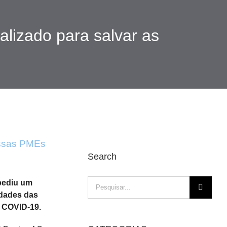
alizado para salvar as
ossas PMEs
Search
Pesquisar
 pediu um
idades das
 COVID-19.