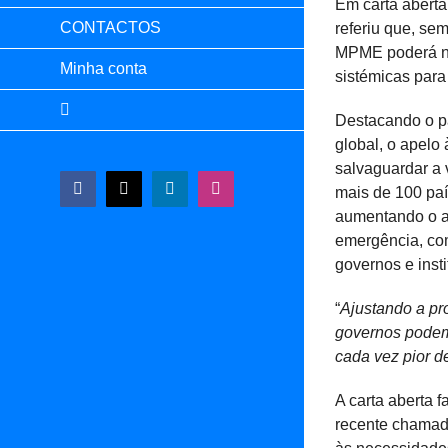
Em carta aberta
CONTACTOS
referiu que, se
MPME poderá nã
Minha conta
sistémicas para
Destacando o p
global, o apelo
salvaguardar a
mais de 100 paí
Facebook
X
LinkedIn
Instagram
aumentando o a
emergência, com
governos e insti
“
Ajustando a pr
governos podem
cada vez pior d
A carta aberta
recente chamad