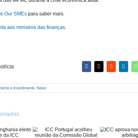
s das MPME durante a crise económica atual.
e Our SMEs
para saber mais.
rta aos ministros das finanças
.
otícia
ércio e Investimento
,
News
cionados