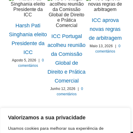
ICC aprova
Harsh Pati
novas regras
ICC
Singhania eleito
ICC Portugal
de arbitragem
Presidente da
acolheu reunião
Maio 13, 2026
|
0
Gru
comentários
ICC
da Comissão
Agosto 5, 2026
|
0
Global de
comentários
E
Direito e Prática
Comercial
Ab
Junho 12, 2026
|
0
comentários
Valorizamos a sua privacidade
Usamos cookies para melhorar sua experiência de