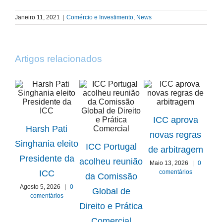
Janeiro 11, 2021
|
Comércio e Investimento
,
News
Artigos relacionados
ICC aprova
Harsh Pati
novas regras
ICC
Singhania eleito
ICC Portugal
de arbitragem
Presidente da
acolheu reunião
Maio 13, 2026
|
0
Gru
comentários
ICC
da Comissão
Agosto 5, 2026
|
0
Global de
comentários
E
Direito e Prática
Comercial