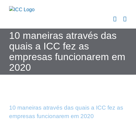
Skip
to
content
10 maneiras através das
quais a ICC fez as
empresas funcionarem em
2020
10 maneiras através das quais a ICC fez as
empresas funcionarem em 2020
View