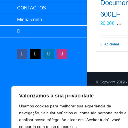
Document
CONTACTOS
600EF
Minha conta
20.00
€
Iva
Adicionar
Facebook
X
LinkedIn
Instagram
© Copyright 2019 -
Design & Develo
Valorizamos a sua privacidade
Usamos cookies para melhorar sua experiência de
navegação, veicular anúncios ou conteúdo personalizado e
analisar nosso tráfego. Ao clicar em “Aceitar tudo”, você
concorda com o uso de cookies.