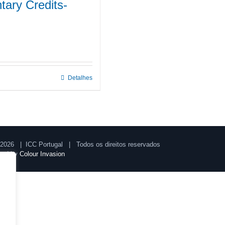
ary Credits-
Detalhes
2026 | ICC Portugal | Todos os direitos reservados
ped by
Colour Invasion