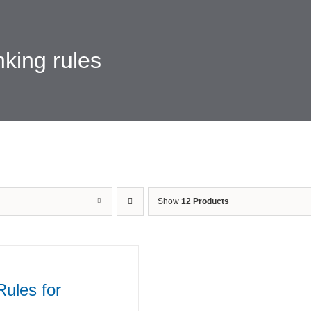
king rules
Show
12 Products
Rules for