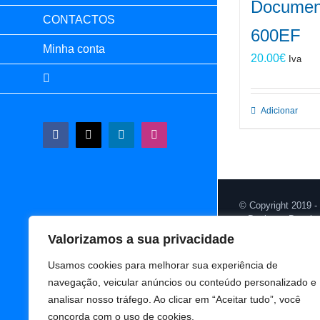
Document
CONTACTOS
600EF
Minha conta
20.00
€
Iva
Adicionar
Facebook
X
LinkedIn
Instagram
© Copyright 2019 -
Design & Develo
Valorizamos a sua privacidade
Usamos cookies para melhorar sua experiência de
navegação, veicular anúncios ou conteúdo personalizado e
analisar nosso tráfego. Ao clicar em “Aceitar tudo”, você
concorda com o uso de cookies.