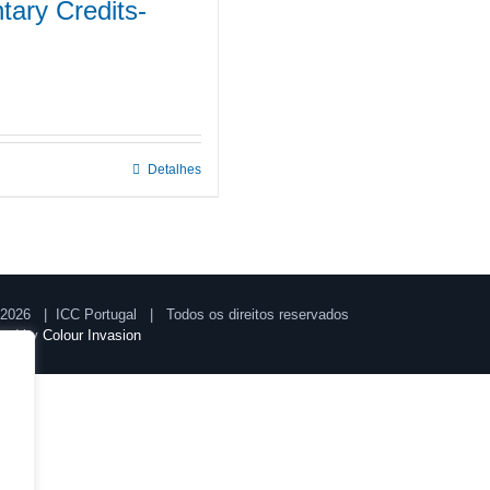
ary Credits-
Detalhes
2026 | ICC Portugal | Todos os direitos reservados
ped by
Colour Invasion