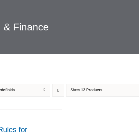
 & Finance
definida
Show
12 Products
Rules for