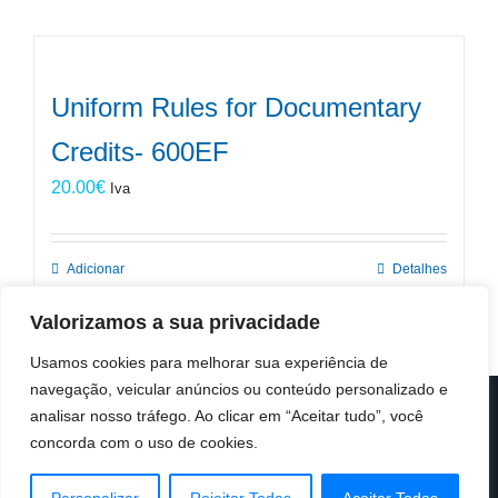
Uniform Rules for Documentary
Credits- 600EF
20.00
€
Iva
Adicionar
Detalhes
Valorizamos a sua privacidade
Usamos cookies para melhorar sua experiência de
navegação, veicular anúncios ou conteúdo personalizado e
analisar nosso tráfego. Ao clicar em “Aceitar tudo”, você
© Copyright 2019 -
2026 | ICC Portugal | Todos os direitos
reservados
concorda com o uso de cookies.
Design & Developed by
Colour Invasion
Facebook
X
LinkedIn
Instagram