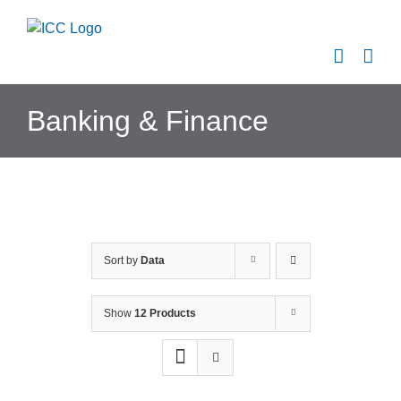
Skip
to
content
Banking & Finance
Sort by
Data
Show
12 Products