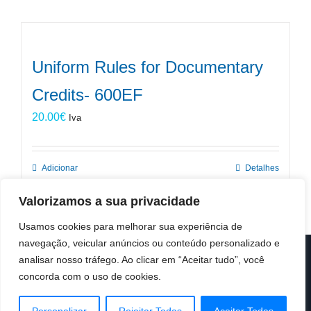
Uniform Rules for Documentary
Credits- 600EF
20.00
€
Iva
Adicionar
Detalhes
Valorizamos a sua privacidade
Usamos cookies para melhorar sua experiência de
navegação, veicular anúncios ou conteúdo personalizado e
analisar nosso tráfego. Ao clicar em “Aceitar tudo”, você
© Copyright 2019 -
2026 | ICC Portugal | Todos os direitos
reservados
concorda com o uso de cookies.
Design & Developed by
Colour Invasion
Facebook
X
LinkedIn
Instagram