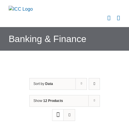
Skip
to
content
Banking & Finance
Sort by
Data
Show
12 Products