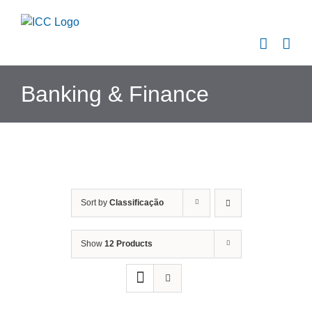
Skip
to
content
Banking & Finance
Sort by
Classificação
Show
12 Products