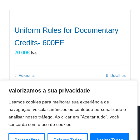
Uniform Rules for Documentary
Credits- 600EF
20.00
€
Iva
Adicionar
Detalhes
Valorizamos a sua privacidade
Usamos cookies para melhorar sua experiência de
navegação, veicular anúncios ou conteúdo personalizado e
analisar nosso tráfego. Ao clicar em “Aceitar tudo”, você
© Copyright 2019 -
2026 | ICC Portugal | Todos os direitos
reservados
concorda com o uso de cookies.
Design & Developed by
Colour Invasion
Facebook
X
LinkedIn
Instagram