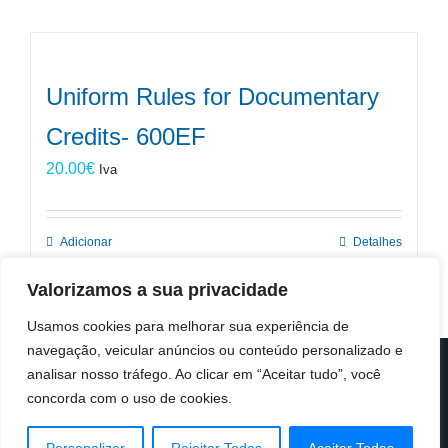
Uniform Rules for Documentary
Credits- 600EF
20.00
€
Iva
Adicionar
Detalhes
Valorizamos a sua privacidade
Usamos cookies para melhorar sua experiência de
navegação, veicular anúncios ou conteúdo personalizado e
analisar nosso tráfego. Ao clicar em “Aceitar tudo”, você
© Copyright 2019 -
2026 | ICC Portugal | Todos os direitos
reservados
concorda com o uso de cookies.
Design & Developed by
Colour Invasion
Facebook
X
LinkedIn
Instagram