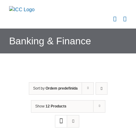
Skip
to
content
Banking & Finance
Sort by
Ordem predefinida
Show
12 Products