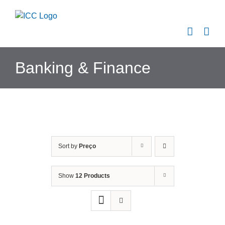
Skip
to
content
Banking & Finance
Sort by
Preço
Show
12 Products