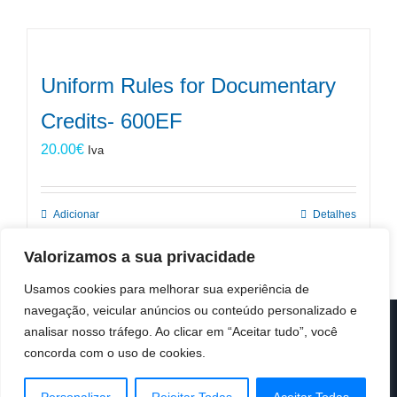
Uniform Rules for Documentary
Credits- 600EF
20.00
€
Iva
Adicionar
Detalhes
Valorizamos a sua privacidade
Usamos cookies para melhorar sua experiência de
navegação, veicular anúncios ou conteúdo personalizado e
analisar nosso tráfego. Ao clicar em “Aceitar tudo”, você
© Copyright 2019 -
2026 | ICC Portugal | Todos os direitos
reservados
concorda com o uso de cookies.
Design & Developed by
Colour Invasion
Facebook
X
LinkedIn
Instagram