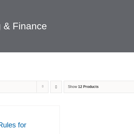
 & Finance
Show
12 Products
Rules for