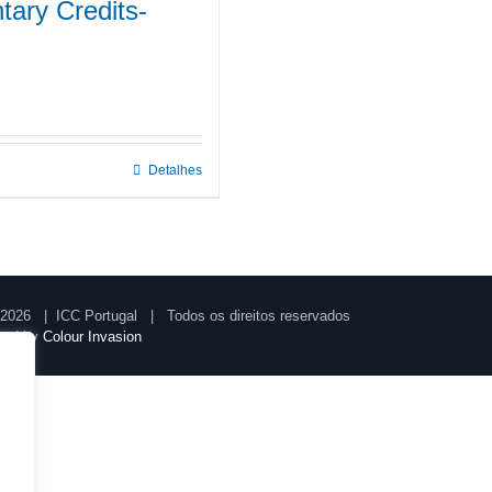
ary Credits-
Detalhes
2026 | ICC Portugal | Todos os direitos reservados
ped by
Colour Invasion