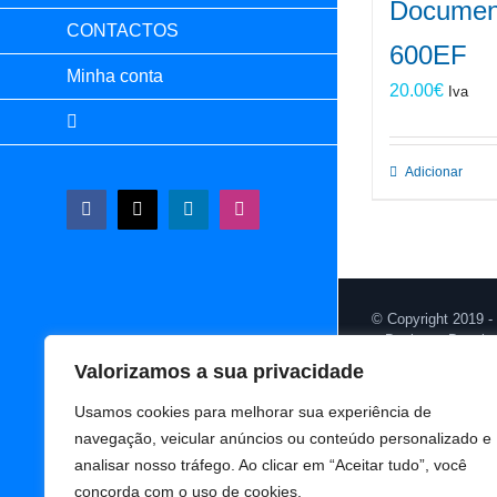
Document
CONTACTOS
600EF
Minha conta
20.00
€
Iva
Adicionar
Facebook
X
LinkedIn
Instagram
© Copyright 2019 -
Design & Develo
Valorizamos a sua privacidade
Usamos cookies para melhorar sua experiência de
navegação, veicular anúncios ou conteúdo personalizado e
analisar nosso tráfego. Ao clicar em “Aceitar tudo”, você
concorda com o uso de cookies.