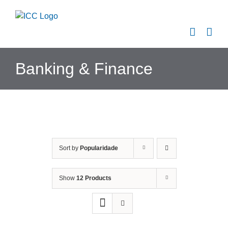
Skip
to
content
Banking & Finance
Sort by
Popularidade
Show
12 Products