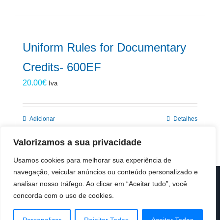
Uniform Rules for Documentary
Credits- 600EF
20.00
€
Iva
Adicionar
Detalhes
Valorizamos a sua privacidade
Usamos cookies para melhorar sua experiência de
navegação, veicular anúncios ou conteúdo personalizado e
analisar nosso tráfego. Ao clicar em “Aceitar tudo”, você
© Copyright 2019 -
2026 | ICC Portugal | Todos os direitos
reservados
concorda com o uso de cookies.
Design & Developed by
Colour Invasion
Facebook
X
LinkedIn
Instagram