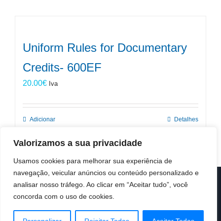
Uniform Rules for Documentary
Credits- 600EF
20.00
€
Iva
Adicionar
Detalhes
Valorizamos a sua privacidade
Usamos cookies para melhorar sua experiência de
navegação, veicular anúncios ou conteúdo personalizado e
analisar nosso tráfego. Ao clicar em “Aceitar tudo”, você
© Copyright 2019 -
2026 | ICC Portugal | Todos os direitos
reservados
concorda com o uso de cookies.
Design & Developed by
Colour Invasion
Facebook
X
LinkedIn
Instagram