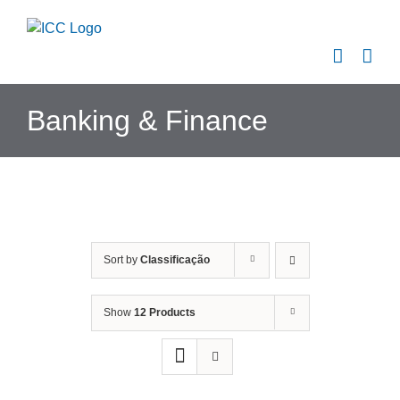
Skip
to
content
Banking & Finance
Sort by
Classificação
Show
12 Products