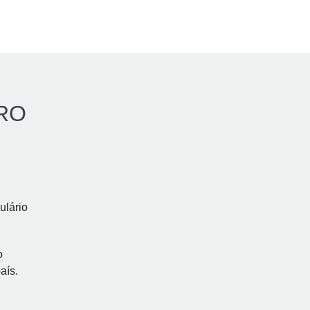
RO
ulário
o
aís.