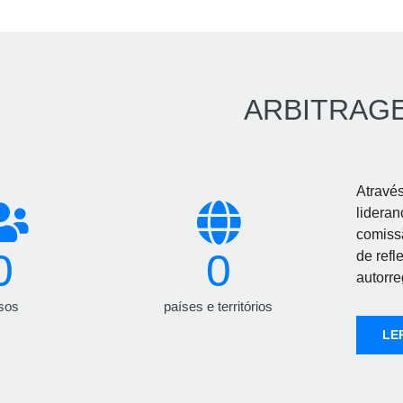
ARBITRAG
Atravé
lideran
comiss
0
0
de refl
autorre
sos
países e territórios
LE