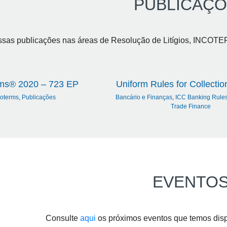
PUBLICAÇ
ssas publicações nas áreas de Resolução de Litígios, INCOTE
rms® 2020 – 723 EP
Uniform Rules for Collecti
coterms
,
Publicações
Bancário e Finanças
,
ICC Banking Rule
Trade Finance
EVENTO
Consulte
aqui
os próximos eventos que temos dispo