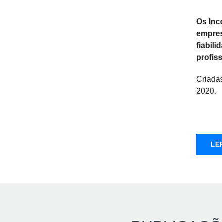
Os Inc
empres
fiabil
profis
Criadas
2020.
LE