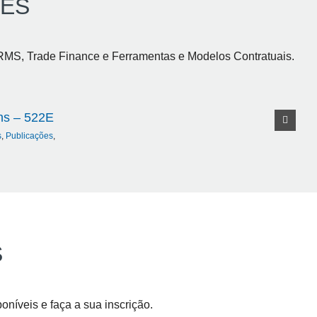
ÕES
RMS, Trade Finance e Ferramentas e Modelos Contratuais.
ons – 522E
s
,
Publicações
,
S
níveis e faça a sua inscrição.