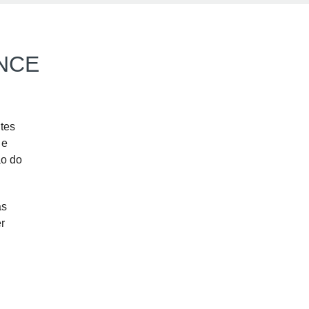
NCE
tes
 e
ão do
as
r