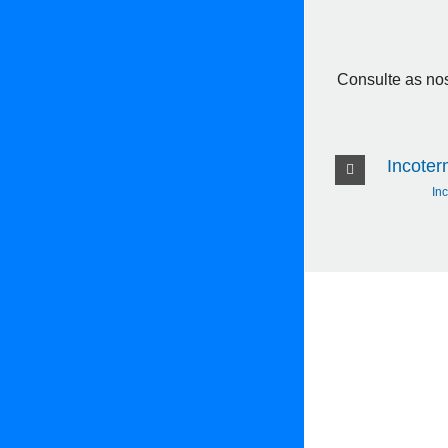
Consulte as no
Incote
In