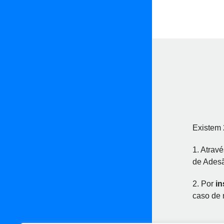
Existem 
1. Atrav
de Ades
2. Por
in
caso de 