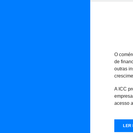
O comérc
de finan
outras i
crescime
A ICC pr
empresas
acesso a
LER 