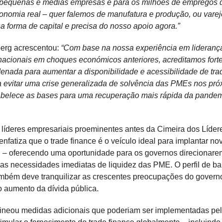
 pequenas e médias empresas e para os milhões de empregos 
onomia real – quer falemos de manufatura e produção, ou varej
 forma de capital e precisa do nosso apoio agora.”
erg acrescentou:
“Com base na nossa experiência em lideranç
nacionais em choques económicos anteriores, acreditamos for
nada para aumentar a disponibilidade e acessibilidade de tra
a evitar uma crise generalizada de solvência das PMEs nos pr
abelece as bases para uma recuperação mais rápida da pande
 líderes empresariais proeminentes antes da Cimeira dos Líde
enfatiza que o trade finance é o veículo ideal para implantar no
 – oferecendo uma oportunidade para os governos direcionare
 as necessidades imediatas de liquidez das PME. O perfil de ba
ambém deve tranquilizar as crescentes preocupações do govern
o aumento da dívida pública.
lineou medidas adicionais que poderiam ser implementadas pe