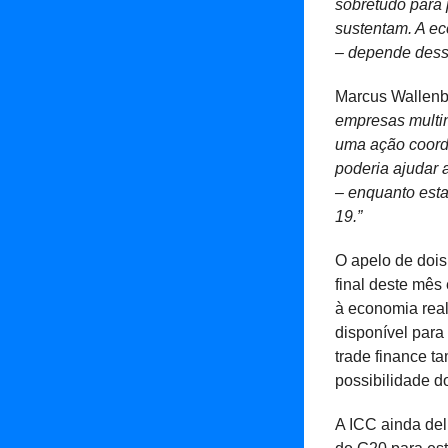
sobretudo para
sustentam. A ec
– depende dessa
Marcus Wallenb
empresas multi
uma ação coorde
poderia ajudar 
– enquanto est
19.”
O apelo de dois
final deste mês 
à economia real
disponível para
trade finance t
possibilidade d
A ICC ainda de