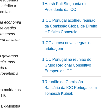
do esquemas
Harsh Pati Singhania eleito
 crédito à
Presidente da ICC
erciais.
ICC Portugal acolheu reunião
 na economia
da Comissão Global de Direito
e crédito
e Prática Comercial
reservas
rar as taxas
ICC aprova novas regras de
arbitragem
os governos
ICC Portugal na reunião do
omia, mas
Grupo Regional Consultivo
da e
Europeu da ICC
proveitem a
Reunião da Comissão
Bancária da ICC Portugal com
ra moldar as
Tomasch Kubiak
-19.
 Ex-Ministra