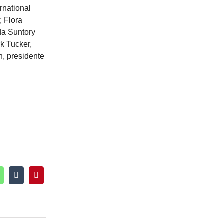
rnational
 Flora
da Suntory
k Tucker,
, presidente