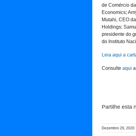
de Comércio da 
Economics; Amy
Mutahi, CEO da 
Holdings; Samue
presidente do g
do Instituto Na
Leia aqui a cart
Consulte
aqui
a
Partilhe esta n
Dezembro 29, 2020