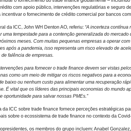
imular o fornecimento do trade finance globalmente – incluin
rédito com apoio público, intervenções regulatórias e seguro de
 incentivar o fornecimento de crédito comercial por bancos com
ral da ICC, John WH Denton AO, referiu:
“A incerteza contínua
ar uma tempestade para a contenção generalizada do mercado d
próximos meses. Com muitas pequenas empresas a operar com 
s após a pandemia, isso representa um risco elevado de acele
 de falência de empresas.
intervenções para fornecer o trade finance devem ser vistas pel
nas como um meio de mitigar os riscos negativos para a econ
e baixo ou nenhum custo para alimentar uma recuperação rápi
rise. É vital que os líderes das principais economias do mundo a
 de oportunidade para salvar nossas PMEs.”
a da ICC sobre trade finance fornece perceções estratégicas pa
ais sobre o ecossistema de trade finance no contexto da Covid
opresidentes, os membros do grupo incluem: Anabel Gonzalez,