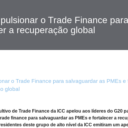
pulsionar o Trade Finance par
cer a recuperação global
onar o Trade Finance para salvaguardar as PMEs e f
o global
tivo de Trade Finance da ICC apelou aos líderes do G20 p
trade finance para salvaguardar as PMEs e fortalecer a rec
residentes deste grupo de alto nível da ICC emitiram um ap