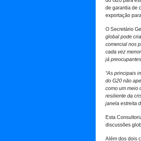
do G20 para est
de garantia de c
exportação para
O Secretário Ge
global pode cri
comercial nos 
cada vez menore
já preocupantes
“As principais 
do G20 não ape
como um meio d
resiliente da c
janela estreita
Esta Consultori
discussões glob
Além dos dois c