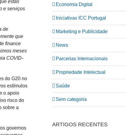
que estas
Economia Digital
o e serviços
Iniciativas ICC Portugal
a de
Marketing e Publicidade
temente que
de finance
News
óximos meses
mia COVID-
Parcerias Internacionais
Propriedade Intelectual
res do G20 no
Saúde
vos estímulos
m o apoio
Sem categoria
ixo risco do
o sobre a
ARTIGOS RECENTES
los governos