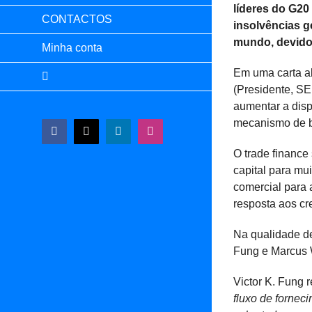
líderes do G20
CONTACTOS
insolvências 
mundo, devido
Minha conta
Em uma carta ab
(Presidente, SE
aumentar a disp
mecanismo de b
Facebook
X
LinkedIn
Instagram
O trade finance
capital para mu
comercial para 
resposta aos cr
Na qualidade de
Fung e Marcus W
Victor K. Fung r
fluxo de fornec