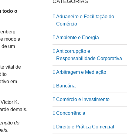
CATEGORIAS
m todo o
Aduaneiro e Facilitação do
Comércio
lenberg
Ambiente e Energia
 de modo a
, de um
Anticorrupção e
Responsabilidade Corporativa
e vital de
Arbitragem e Mediação
dito
ativo em
Bancária
Comércio e Investimento
Victor K.
tarde demais.
Concorrência
tenção do
Direito e Prática Comercial
ais,