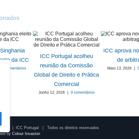
cionados
 Singhania
ICC aprova no
ICC Portugal acolheu
dente da ICC
de arbit
reunião da Comissão
0 comentários
Maio 13, 2026
|
Global de Direito e Prática
Comercial
Junho 12, 2026
|
0 comentários
2026 | ICC Portugal | Todos os direitos reservados
ped by
Colour Invasion