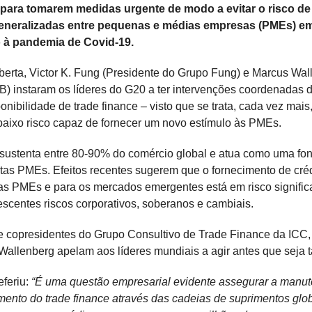
 para tomarem medidas urgente de modo a evitar o risco de
generalizadas entre pequenas e médias empresas (PMEs) e
 à pandemia de Covid-19.
erta, Victor K. Fung (Presidente do Grupo Fung) e Marcus Wal
B) instaram os líderes do G20 a ter intervenções coordenadas
onibilidade de trade finance – visto que se trata, cada vez mais
aixo risco capaz de fornecer um novo estímulo às PMEs.
 sustenta entre 80-90% do comércio global e atua como uma font
itas PMEs. Efeitos recentes sugerem que o fornecimento de cré
as PMEs e para os mercados emergentes está em risco signific
escentes riscos corporativos, soberanos e cambiais.
 copresidentes do Grupo Consultivo de Trade Finance da ICC, 
allenberg apelam aos líderes mundiais a agir antes que seja 
eferiu:
“É uma questão empresarial evidente assegurar a manu
imento do trade finance através das cadeias de suprimentos glob