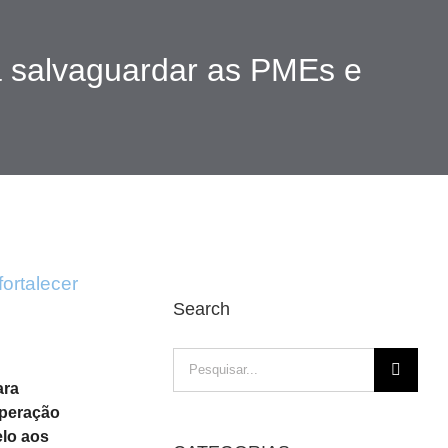
a salvaguardar as PMEs e
ortalecer
Search
Pesquisar
ara
uperação
elo aos