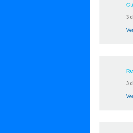
Gu
3 d
Ver
Rep
3 d
Ver