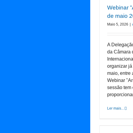
Webinar ”A
de maio 
Maio 5, 2026
|
A Delegaçã
da Câmara 
Internaciona
organizar já
maio, entre
Webinar "Ar
sessão tem 
proporcionar
Ler mais...