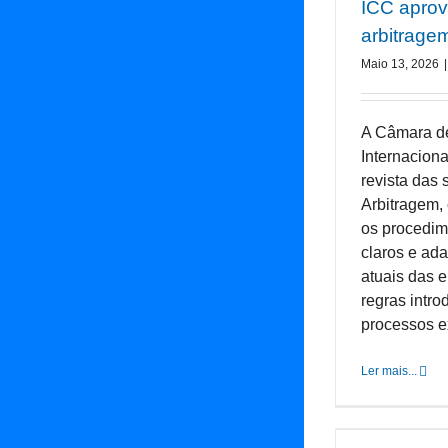
ICC aprov
arbitrage
Maio 13, 2026
|
A Câmara d
Internacion
revista das
Arbitragem, 
os procedim
claros e ad
atuais das 
regras intr
processos exi
Ler mais...