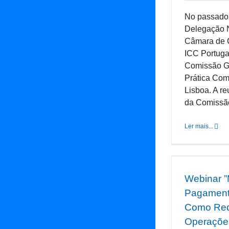
No passado 
Delegação 
Câmara de C
ICC Portuga
Comissão Gl
Prática Com
Lisboa. A r
da Comissão 
Ler mais...
Webinar ”
Pagamento
Como Redu
Operaçõe