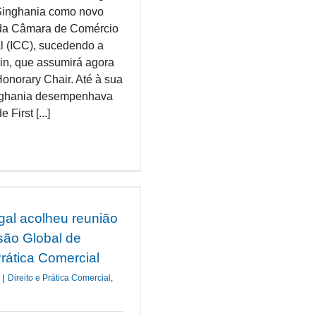
Singhania como novo
 da Câmara de Comércio
al (ICC), sucedendo a
rin, que assumirá agora
onorary Chair. Até à sua
inghania desempenhava
 First [...]
gal acolheu reunião
ão Global de
Prática Comercial
|
Direito e Prática Comercial
,