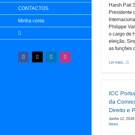
Harsh Pati 
CONTACTOS
Presidente
Internacion
Minha conta
Philippe Va
o cargo de H
eleição, S
as funções de
Facebook
X
LinkedIn
Instagram
Ler mais...
ICC Portu
da Comiss
Direito e 
Junho 12, 2026
News