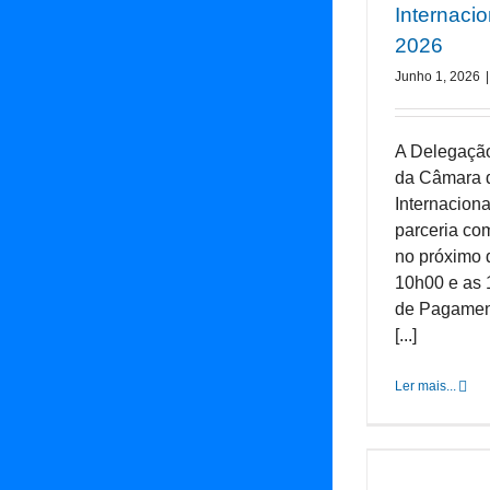
Internacio
2026
Junho 1, 2026
|
A Delegaçã
da Câmara 
Internaciona
parceria com
no próximo d
10h00 e as 
de Pagament
[...]
Ler mais...