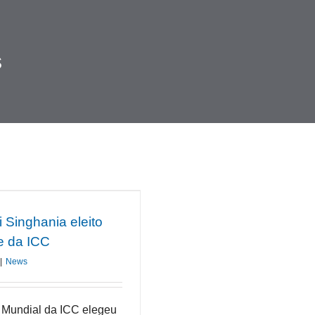
s
 Singhania eleito
e da ICC
|
News
Mundial da ICC elegeu