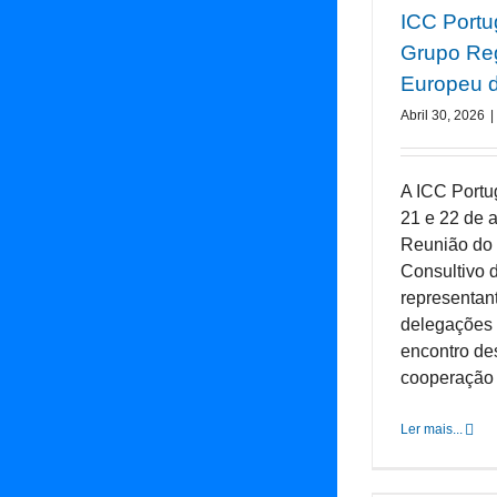
ICC Portu
Grupo Reg
Europeu 
Abril 30, 2026
|
A ICC Portug
21 e 22 de a
Reunião do
Consultivo 
representan
delegações 
encontro de
cooperação e
Ler mais...