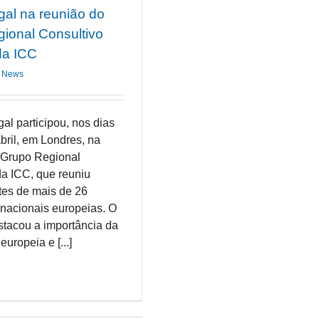
gal na reunião do
ional Consultivo
da ICC
News
al participou, nos dias
bril, em Londres, na
 Grupo Regional
da ICC, que reuniu
tes de mais de 26
nacionais europeias. O
stacou a importância da
uropeia e [...]